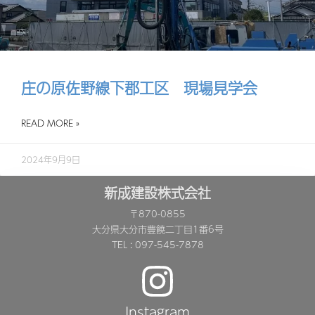
庄の原佐野線下郡工区 現場見学会
READ MORE »
2024年9月9日
新成建設株式会社
〒870-0855
大分県大分市豊饒二丁目1番6号
TEL : 097-545-7878
Instagram