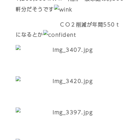
軒分だそうです
ＣＯ２削減が年間550ｔ
になるとか