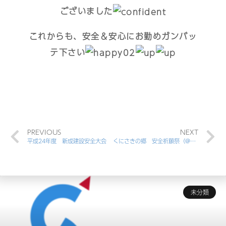
ございました
これからも、安全＆安心にお勤めガンバッ
テ下さい
PREVIOUS
NEXT
平成24年度 新成建設安全大会
くにさきの郷 安全祈願祭（@＾О＾@）
未分類