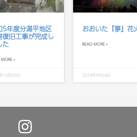
和5年度分湯平地区
おおいた『夢』花
害復旧工事が完成し
した
READ MORE »
 MORE »
4年10月25日
2024年9月24日