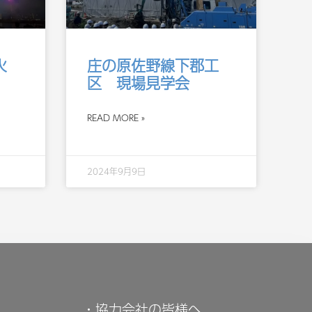
火
庄の原佐野線下郡工
区 現場見学会
READ MORE »
2024年9月9日
・協力会社の皆様へ