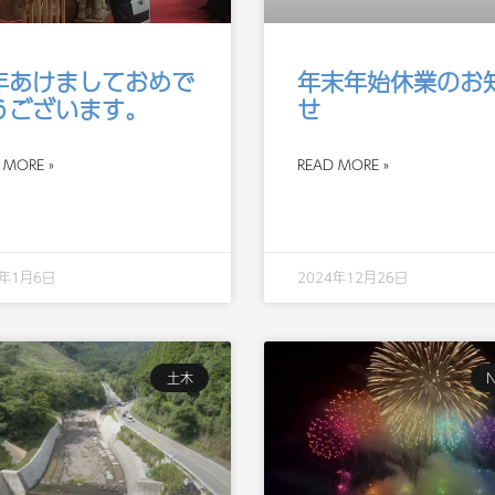
年あけましておめで
年末年始休業のお
うございます。
せ
 MORE »
READ MORE »
5年1月6日
2024年12月26日
土木