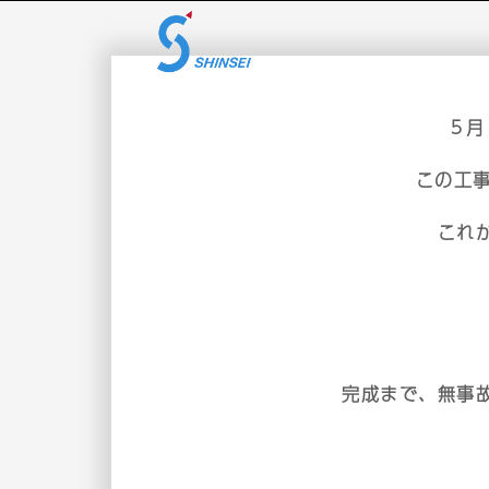
５月
この工
これ
完成まで、無事