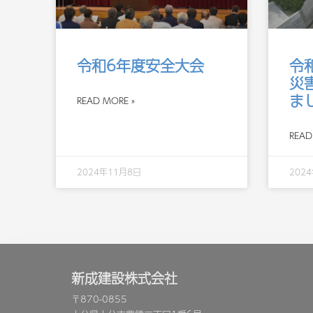
令和6年度安全大会
令
災
ま
READ MORE »
READ
2024年11月8日
202
新成建設株式会社
〒870-0855