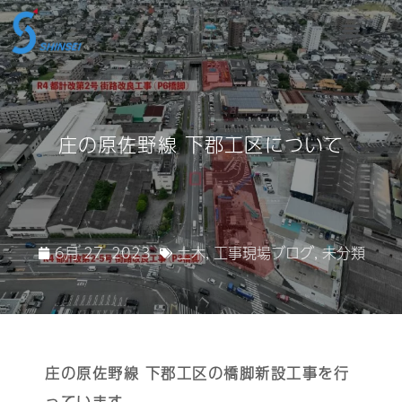
庄の原佐野線 下郡工区について
6月 27, 2023
土木
,
工事現場ブログ
,
未分類
庄の原佐野線 下郡工区の橋脚新設工事を行
っています。